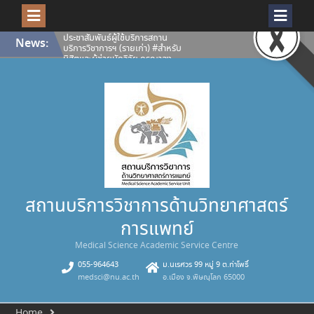
Skip
ประชาสัมพันธ์ผู้ใช้บริการสถาน
News:
to
บริการวิชาการฯ (รายเก่า) #สำหรับ
content
นิสิตและผู้ช่วยนักวิจัย กรุณาลง
ทะเบียนเพื่อยืนยันสิทธิ์ผู้ใช้บริการ
ห้องปฏิบัติการและเครื่องมือ
วิทยาศาสตร์ สถานบริการวิชาการ
ด้านวิทยาศาสตร์การแพทย์ ประจำปี
การศึกษา 2569
เปิดโลกงานวิจัยให้คมชัดทุกมิติ
สถานบริการวิชาการด้าน
วิทยาศาสตร์การแพทย์ พร้อมให้
บริการ กล้องจุลทรรศน์คอนโฟคอล
ชนิดแสงส่องกราดด้วยเลเซอร์
Confocal Microscope (ZEISS
LSM 900 with Airyscan 2)
คณะวิทยาศาสตร์การแพทย์
สถานบริการวิชาการด้านวิทยาศาสตร์
มหาวิทยาลัยนเรศวร ขอแสดงความ
ยินดีกับนางสุภาพรรณ เอกอุฬาร
การแพทย์
พันธ์ รองผู้อำนวยการสถานบริการ
วิชาการด้านวิทยาศาสตร์การแพทย์
Medical Science Academic Service Centre
คณะวิทยาศาสตร์การแพทย์
มหาวิทยาลัยนเรศวรได้รับคัดเลือก
055-964643
ม.นเรศวร 99 หมู่ 9 ต.ท่าโพธิ์
เป็น บุคลากรดีเด่น (สายสนับสนุน)
medsci@nu.ac.th
อ.เมือง จ.พิษณุโลก 65000
มหาวิทยาลัยนเรศวร ประจำปี 2569
Home