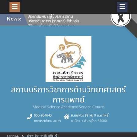
ห้องปฏิบัติการและเครื่องมือ
วิทยาศาสตร์ สถานบริการวิชาการ
ด้านวิทยาศาสตร์การแพทย์ ประจำปี
การศึกษา 2569
Skip
News:
เปิดโลกงานวิจัยให้คมชัดทุกมิติ
to
สถานบริการวิชาการด้าน
content
วิทยาศาสตร์การแพทย์ พร้อมให้
บริการ กล้องจุลทรรศน์คอนโฟคอล
ชนิดแสงส่องกราดด้วยเลเซอร์
Confocal Microscope (ZEISS
LSM 900 with Airyscan 2)
คณะวิทยาศาสตร์การแพทย์
มหาวิทยาลัยนเรศวร ขอแสดงความ
ยินดีกับนางสุภาพรรณ เอกอุฬาร
พันธ์ รองผู้อำนวยการสถานบริการ
วิชาการด้านวิทยาศาสตร์การแพทย์
คณะวิทยาศาสตร์การแพทย์
มหาวิทยาลัยนเรศวรได้รับคัดเลือก
เป็น บุคลากรดีเด่น (สายสนับสนุน)
สถานบริการวิชาการด้านวิทยาศาสตร์
มหาวิทยาลัยนเรศวร ประจำปี 2569
การแพทย์
Medical Science Academic Service Centre
055-964643
ม.นเรศวร 99 หมู่ 9 ต.ท่าโพธิ์
medsci@nu.ac.th
อ.เมือง จ.พิษณุโลก 65000
ข่าวประชาสัมพันธ์
Home