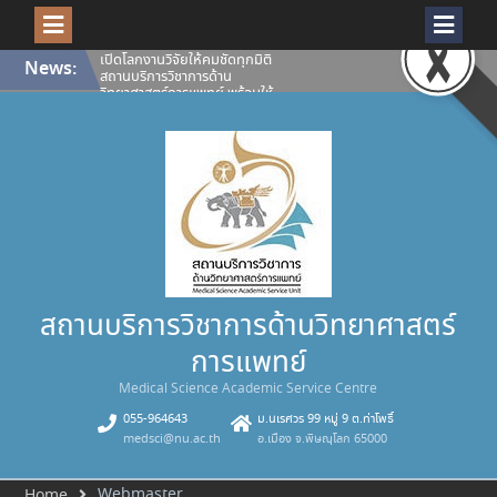
Skip
เปิดโลกงานวิจัยให้คมชัดทุกมิติ
News:
to
สถานบริการวิชาการด้าน
content
วิทยาศาสตร์การแพทย์ พร้อมให้
บริการ กล้องจุลทรรศน์คอนโฟคอล
ชนิดแสงส่องกราดด้วยเลเซอร์
Confocal Microscope (ZEISS
LSM 900 with Airyscan 2)
คณะวิทยาศาสตร์การแพทย์
มหาวิทยาลัยนเรศวร ขอแสดงความ
ยินดีกับนางสุภาพรรณ เอกอุฬาร
พันธ์ รองผู้อำนวยการสถานบริการ
วิชาการด้านวิทยาศาสตร์การแพทย์
คณะวิทยาศาสตร์การแพทย์
มหาวิทยาลัยนเรศวรได้รับคัดเลือก
เป็น บุคลากรดีเด่น (สายสนับสนุน)
มหาวิทยาลัยนเรศวร ประจำปี 2569
สถานบริการวิชาการด้านวิทยาศาสตร์
ประชาสัมพันธ์ผู้ใช้บริการสถาน
บริการวิชาการฯ (รายเก่า) #สำหรับ
การแพทย์
นิสิตและผู้ช่วยนักวิจัย กรุณาลง
ทะเบียนเพื่อยืนยันสิทธิ์ผู้ใช้บริการ
Medical Science Academic Service Centre
ห้องปฏิบัติการและเครื่องมือ
วิทยาศาสตร์ สถานบริการวิชาการ
055-964643
ม.นเรศวร 99 หมู่ 9 ต.ท่าโพธิ์
ด้านวิทยาศาสตร์การแพทย์ ประจำปี
medsci@nu.ac.th
อ.เมือง จ.พิษณุโลก 65000
การศึกษา 2569
Webmaster
Home