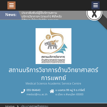
ทะเบียนเพื่อยืนยันสิทธิ์ผู้ใช้บริการ
ห้องปฏิบัติการและเครื่องมือ
วิทยาศาสตร์ สถานบริการวิชาการ
ด้านวิทยาศาสตร์การแพทย์ ประจำปี
Skip
News:
การศึกษา 2569
to
เปิดโลกงานวิจัยให้คมชัดทุกมิติ
content
สถานบริการวิชาการด้าน
วิทยาศาสตร์การแพทย์ พร้อมให้
บริการ กล้องจุลทรรศน์คอนโฟคอล
ชนิดแสงส่องกราดด้วยเลเซอร์
Confocal Microscope (ZEISS
LSM 900 with Airyscan 2)
คณะวิทยาศาสตร์การแพทย์
มหาวิทยาลัยนเรศวร ขอแสดงความ
ยินดีกับนางสุภาพรรณ เอกอุฬาร
พันธ์ รองผู้อำนวยการสถานบริการ
วิชาการด้านวิทยาศาสตร์การแพทย์
คณะวิทยาศาสตร์การแพทย์
มหาวิทยาลัยนเรศวรได้รับคัดเลือก
สถานบริการวิชาการด้านวิทยาศาสตร์
เป็น บุคลากรดีเด่น (สายสนับสนุน)
มหาวิทยาลัยนเรศวร ประจำปี 2569
การแพทย์
Medical Science Academic Service Centre
055-964643
ม.นเรศวร 99 หมู่ 9 ต.ท่าโพธิ์
medsci@nu.ac.th
อ.เมือง จ.พิษณุโลก 65000
ประมวลภาพกิจกรรม
Home