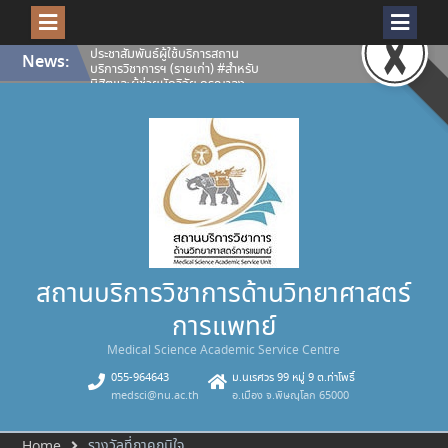
ประชาสัมพันธ์ผู้ใช้บริการสถาน
บริการวิชาการฯ (รายเก่า) #สำหรับ
Skip
นิสิตและผู้ช่วยนักวิจัย กรุณาลง
News:
to
ทะเบียนเพื่อยืนยันสิทธิ์ผู้ใช้บริการ
content
ห้องปฏิบัติการและเครื่องมือ
วิทยาศาสตร์ สถานบริการวิชาการ
ด้านวิทยาศาสตร์การแพทย์ ประจำปี
การศึกษา 2569
เปิดโลกงานวิจัยให้คมชัดทุกมิติ
สถานบริการวิชาการด้าน
วิทยาศาสตร์การแพทย์ พร้อมให้
บริการ กล้องจุลทรรศน์คอนโฟคอล
ชนิดแสงส่องกราดด้วยเลเซอร์
Confocal Microscope (ZEISS
LSM 900 with Airyscan 2)
คณะวิทยาศาสตร์การแพทย์
มหาวิทยาลัยนเรศวร ขอแสดงความ
ยินดีกับนางสุภาพรรณ เอกอุฬาร
สถานบริการวิชาการด้านวิทยาศาสตร์
พันธ์ รองผู้อำนวยการสถานบริการ
วิชาการด้านวิทยาศาสตร์การแพทย์
การแพทย์
คณะวิทยาศาสตร์การแพทย์
มหาวิทยาลัยนเรศวรได้รับคัดเลือก
Medical Science Academic Service Centre
เป็น บุคลากรดีเด่น (สายสนับสนุน)
มหาวิทยาลัยนเรศวร ประจำปี 2569
055-964643
ม.นเรศวร 99 หมู่ 9 ต.ท่าโพธิ์
medsci@nu.ac.th
อ.เมือง จ.พิษณุโลก 65000
รางวัลที่ภาคภูมิใจ
Home