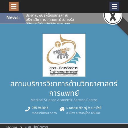
Skip
ประชาสัมพันธ์ผู้ใช้บริการสถาน
News:
to
บริการวิชาการฯ (รายเก่า) #สำหรับ
content
นิสิตและผู้ช่วยนักวิจัย กรุณาลง
ทะเบียนเพื่อยืนยันสิทธิ์ผู้ใช้บริการ
ห้องปฏิบัติการและเครื่องมือ
วิทยาศาสตร์ สถานบริการวิชาการ
ด้านวิทยาศาสตร์การแพทย์ ประจำปี
การศึกษา 2569
เปิดโลกงานวิจัยให้คมชัดทุกมิติ
สถานบริการวิชาการด้าน
วิทยาศาสตร์การแพทย์ พร้อมให้
บริการ กล้องจุลทรรศน์คอนโฟคอล
ชนิดแสงส่องกราดด้วยเลเซอร์
Confocal Microscope (ZEISS
LSM 900 with Airyscan 2)
คณะวิทยาศาสตร์การแพทย์
สถานบริการวิชาการด้านวิทยาศาสตร์
มหาวิทยาลัยนเรศวร ขอแสดงความ
ยินดีกับนางสุภาพรรณ เอกอุฬาร
การแพทย์
พันธ์ รองผู้อำนวยการสถานบริการ
วิชาการด้านวิทยาศาสตร์การแพทย์
Medical Science Academic Service Centre
คณะวิทยาศาสตร์การแพทย์
มหาวิทยาลัยนเรศวรได้รับคัดเลือก
055-964643
ม.นเรศวร 99 หมู่ 9 ต.ท่าโพธิ์
เป็น บุคลากรดีเด่น (สายสนับสนุน)
medsci@nu.ac.th
อ.เมือง จ.พิษณุโลก 65000
มหาวิทยาลัยนเรศวร ประจำปี 2569
แผนปฎิบัติการ
Home