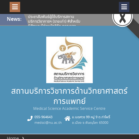
Skip
ประชาสัมพันธ์ผู้ใช้บริการสถาน
News:
to
บริการวิชาการฯ (รายเก่า) #สำหรับ
content
นิสิตและผู้ช่วยนักวิจัย กรุณาลง
ทะเบียนเพื่อยืนยันสิทธิ์ผู้ใช้บริการ
ห้องปฏิบัติการและเครื่องมือ
วิทยาศาสตร์ สถานบริการวิชาการ
ด้านวิทยาศาสตร์การแพทย์ ประจำปี
การศึกษา 2569
เปิดโลกงานวิจัยให้คมชัดทุกมิติ
สถานบริการวิชาการด้าน
วิทยาศาสตร์การแพทย์ พร้อมให้
บริการ กล้องจุลทรรศน์คอนโฟคอล
ชนิดแสงส่องกราดด้วยเลเซอร์
Confocal Microscope (ZEISS
LSM 900 with Airyscan 2)
คณะวิทยาศาสตร์การแพทย์
สถานบริการวิชาการด้านวิทยาศาสตร์
มหาวิทยาลัยนเรศวร ขอแสดงความ
ยินดีกับนางสุภาพรรณ เอกอุฬาร
การแพทย์
พันธ์ รองผู้อำนวยการสถานบริการ
วิชาการด้านวิทยาศาสตร์การแพทย์
Medical Science Academic Service Centre
คณะวิทยาศาสตร์การแพทย์
มหาวิทยาลัยนเรศวรได้รับคัดเลือก
055-964643
ม.นเรศวร 99 หมู่ 9 ต.ท่าโพธิ์
เป็น บุคลากรดีเด่น (สายสนับสนุน)
medsci@nu.ac.th
อ.เมือง จ.พิษณุโลก 65000
มหาวิทยาลัยนเรศวร ประจำปี 2569
Home