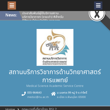
Skip
ประชาสัมพันธ์ผู้ใช้บริการสถาน
News:
to
บริการวิชาการฯ (รายเก่า) #สำหรับ
content
นิสิตและผู้ช่วยนักวิจัย กรุณาลง
ทะเบียนเพื่อยืนยันสิทธิ์ผู้ใช้บริการ
ห้องปฏิบัติการและเครื่องมือ
วิทยาศาสตร์ สถานบริการวิชาการ
ด้านวิทยาศาสตร์การแพทย์ ประจำปี
การศึกษา 2569
เปิดโลกงานวิจัยให้คมชัดทุกมิติ
สถานบริการวิชาการด้าน
วิทยาศาสตร์การแพทย์ พร้อมให้
บริการ กล้องจุลทรรศน์คอนโฟคอล
ชนิดแสงส่องกราดด้วยเลเซอร์
Confocal Microscope (ZEISS
LSM 900 with Airyscan 2)
คณะวิทยาศาสตร์การแพทย์
สถานบริการวิชาการด้านวิทยาศาสตร์
มหาวิทยาลัยนเรศวร ขอแสดงความ
ยินดีกับนางสุภาพรรณ เอกอุฬาร
การแพทย์
พันธ์ รองผู้อำนวยการสถานบริการ
วิชาการด้านวิทยาศาสตร์การแพทย์
Medical Science Academic Service Centre
คณะวิทยาศาสตร์การแพทย์
มหาวิทยาลัยนเรศวรได้รับคัดเลือก
055-964643
ม.นเรศวร 99 หมู่ 9 ต.ท่าโพธิ์
เป็น บุคลากรดีเด่น (สายสนับสนุน)
medsci@nu.ac.th
อ.เมือง จ.พิษณุโลก 65000
มหาวิทยาลัยนเรศวร ประจำปี 2569
กฎหมายที่เกี่ยวข้อง BSL2
Home